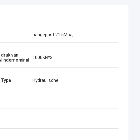
aangepast 21.5Mpa,
 druk van
1000KN*3
ylindernominal
 Type
Hydraulische