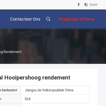
Dutch
Contacteer Ons
Vraag Een Offerte
Aan
oog Rendement
aal Hooipershoog rendement
an herkomst
Jiangsu de Volksrepubliek China
m
DLK