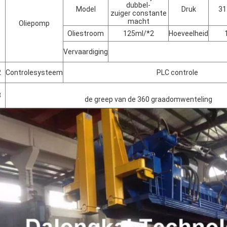
dubbel-
Model
Druk
31
zuiger constante
macht
Oliepomp
1
Oliestroom
125ml/*2
Hoeveelheid
Vervaardiging
2
Controlesysteem
PLC controle
3
de greep van de 360 graadomwenteling