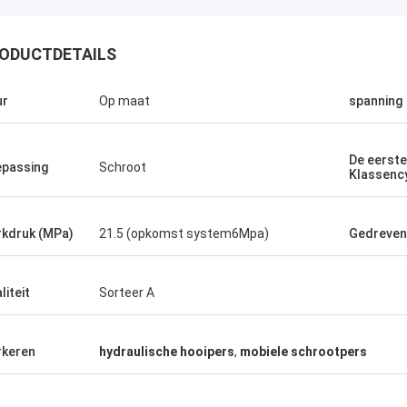
ODUCTDETAILS
ur
Op maat
spanning
De eerste
passing
Schroot
Klassenc
Manu
kdruk (MPa)
21.5 (opkomst system6Mpa)
Gedreven
smachine werkt zeer goed.
liteit
Sorteer A
keren
hydraulische hooipers
,
mobiele schrootpers