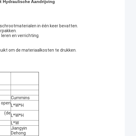
 Hydraulische Aandrijving
 schrootmaterialen in één keer bevatten.
erpakken.
leren en verrichting.
ruikt om de materiaalkosten te drukken.
Cummins
 open
L*W*H
 (de
L*W*H
L*W
Jiangyin
Dehong