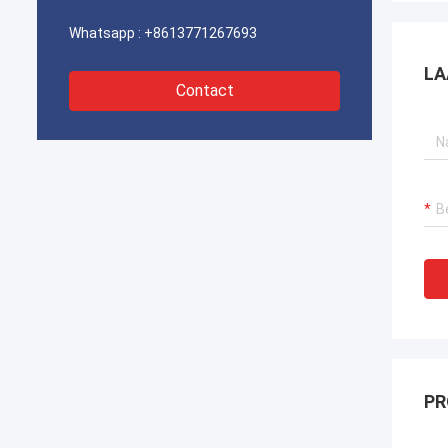
Whatsapp :
+8613771267693
LA
Contact
PR