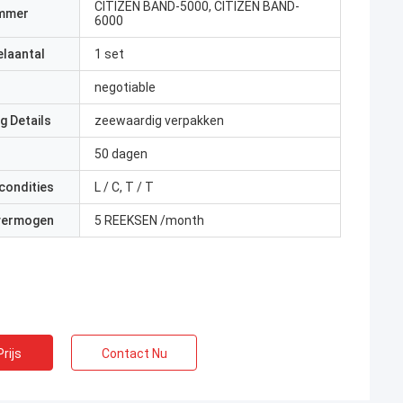
CITIZEN BAND-5000, CITIZEN BAND-
mmer
6000
elaantal
1 set
negotiable
g Details
zeewaardig verpakken
50 dagen
condities
L / C, T / T
 vermogen
5 REEKSEN /month
rijs
Contact Nu