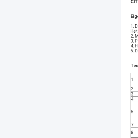
CIT
Eig
1. 
Het
2. 
3. 
4. 
5. 
Tec
1
2
3
4
5
7
8