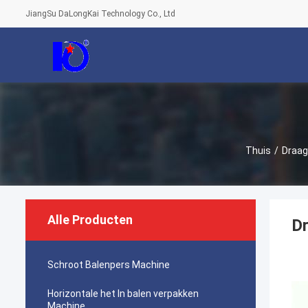
JiangSu DaLongKai Technology Co., Ltd
Thuis
/
Draag
Alle Producten
Dr
Schroot Balenpers Machine
Horizontale het In balen verpakken
Machine