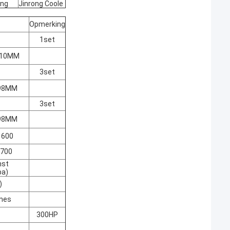
ing
Jinrong Coole
Opmerking
1set
210MM
3set
98MM
3set
98MM
1600
*700
mst
a)
)
nes
300HP