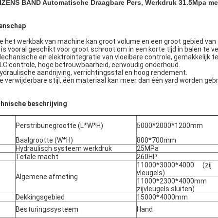
IZENS BAND Automatische Draagbare Pers, Werkdruk 31.5Mpa met
enschap
De het werkbak van machine kan groot volume en een groot gebied van
 is vooral geschikt voor groot schroot om in een korte tijd in balen te v
Mechanische en elektrointegratie van vloeibare controle, gemakkelijk te 
PLC controle, hoge betrouwbaarheid, eenvoudig onderhoud.
Hydraulische aandrijving, verrichtingsstal en hoog rendement.
De verwijderbare stijl, één materiaal kan meer dan één yard worden geb
hnische beschrijving
Perstribunegrootte (L*W*H)
5000*2000*1200mm
Baalgrootte (W*H)
800*700mm
Hydraulisch systeem werkdruk
25MPa
Totale macht
260HP
11000*3000*4000 (zij
vleugels)
Algemene afmeting
11000*2300*4000mm
zijvleugels sluiten)
Dekkingsgebied
15000*4000mm
Besturingssysteem
Hand