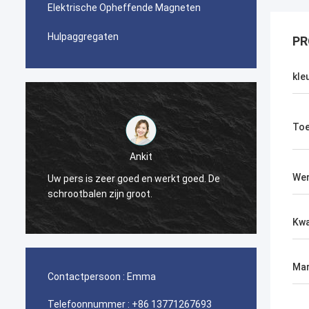
Elektrische Opheffende Magneten
Hulpaggregaten
PR
kle
Toe
Ankit
Wer
Uw pers is zeer goed en werkt goed. De
De per
schrootbalen zijn groot.
Kwa
Mar
Contactpersoon :
Emma
Telefoonnummer :
+86 13771267693