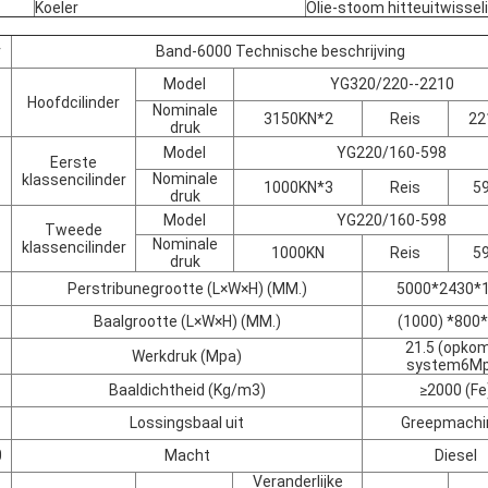
Koeler
Olie-stoom hitteuitwissel
r
Band-6000 Technische beschrijving
Model
YG320/220--2210
Hoofdcilinder
Nominale
3150KN*2
Reis
2
druk
Model
YG220/160-598
Eerste
Nominale
klassencilinder
1000KN*3
Reis
5
druk
Model
YG220/160-598
Tweede
Nominale
klassencilinder
1000KN
Reis
5
druk
Perstribunegrootte (L×W×H) (MM.)
5000*2430*
Baalgrootte (L×W×H) (MM.)
(1000) *800
21.5 (opko
Werkdruk (Mpa)
system6Mp
Baaldichtheid (Kg/m3)
≥2000 (Fe
Lossingsbaal uit
Greepmachi
0
Macht
Diesel
Veranderlijke