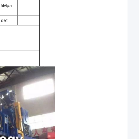
.5Mpa
1set