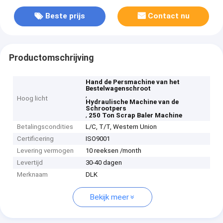
Beste prijs
Contact nu
Productomschrijving
Hand de Persmachine van het
Bestelwagenschroot
,
Hoog licht
Hydraulische Machine van de
Schrootpers
,
250 Ton Scrap Baler Machine
Betalingscondities
L/C, T/T, Western Union
Certificering
ISO9001
Levering vermogen
10 reeksen /month
Levertijd
30-40 dagen
Merknaam
DLK
Bekijk meer