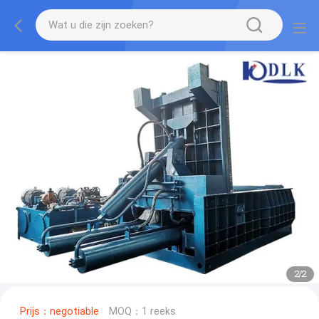
2
/
2
Prijs：negotiable
MOQ：1 reeks