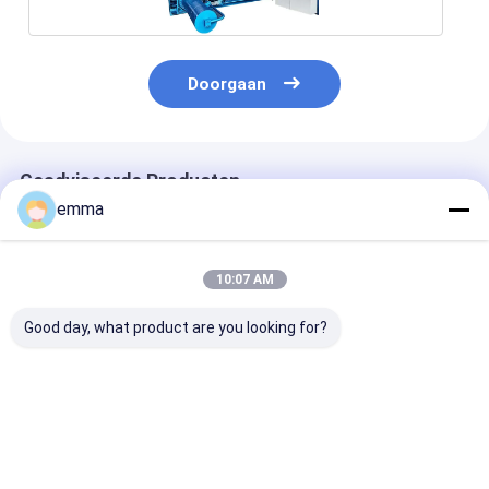
Doorgaan
Geadviseerde Producten
emma
10:07 AM
Good day, what product are you looking for?
Kartonverpakking
110s
20kW motor
2000*900MM Hopper
Cyclusveiligheid
horizontale
Grootte Horizontale
Ultieme combinatie
afvalbaler 50 
balmachine 5 Draden
horizontale
compressie kr
Rijmdraad
compactor machine
voor en duurz
Beste prijs
Beste prijs
Beste pri
afvalverwerki