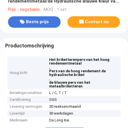
rendementmetaal/de Hydraulische Blauwe Kleur van
de Briketpers
Prijs：negotiable
MOQ：1 set
Beste prijs
Contact nu
Productomschrijving
Het briketterenpers van het hoog
rendementmetaal
,
Pers van de hoog rendement de
Hoog licht
hydraulische briket
,
de blauwe pers van het
metaalbriketteren
Betalingscondities
L / C, T / T
Certificering
SGS
Levering vermogen
20 reeksen/maand
Levertijd
30 werkdagen
Merknaam
Da Long Kai