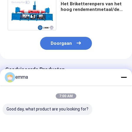
Het Briketterenpers van het
hoog rendementmetaal/de
Hydraulische Blauwe Kleur
van de Briketpers
Doorgaan
Geadviseerde Producten
emma
7:00 AM
Good day, what product are you looking for?
De dubbele
Het Briketterenpers
Hydraulische 
Cilinderoem ODM
van het trillings Vrije
Machine Verti