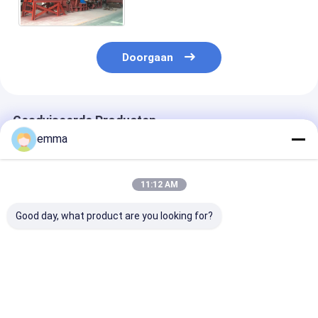
Fundable Ton Nominale Kracht
Doorgaan
Geadviseerde Producten
emma
11:12 AM
Good day, what product are you looking for?
Geluidsarme, zeer
Double Shaft
PLC gecontrol
efficiënte vierassige
Shredder met PLC-
hydraulische 
versnipperaar met
besturing en
staal
hoog koppel
hydraulische kracht
versnippermac
voor het recyclen
met 42CrMo B
Beste prijs
Beste prijs
Beste pri
van plastic flessen
Double-Shaft