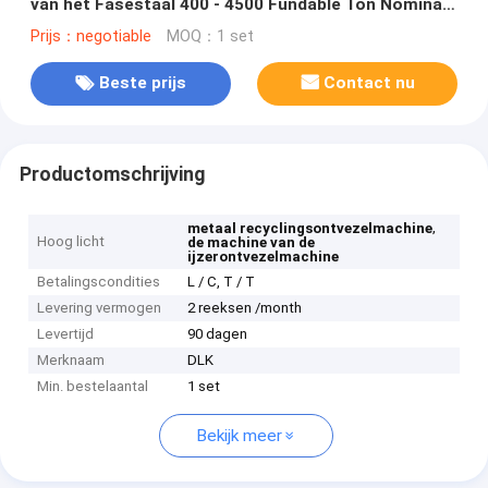
van het Fasestaal 400 - 4500 Fundable Ton Nominale
Kracht
Prijs：negotiable
MOQ：1 set
Beste prijs
Contact nu
Productomschrijving
,
metaal recyclingsontvezelmachine
Hoog licht
de machine van de
ijzerontvezelmachine
Betalingscondities
L / C, T / T
Levering vermogen
2 reeksen /month
Levertijd
90 dagen
Merknaam
DLK
Min. bestelaantal
1 set
Bekijk meer