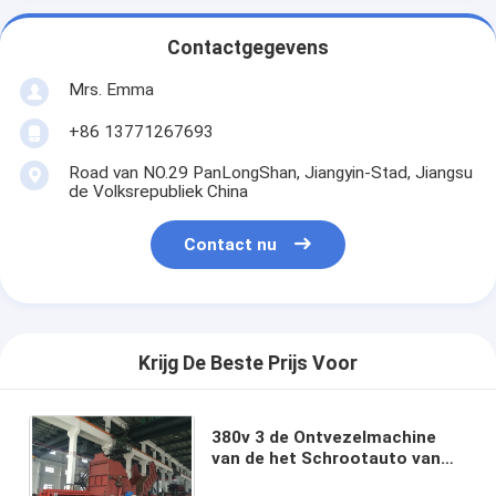
Contactgegevens
Mrs. Emma
+86 13771267693
Road van NO.29 PanLongShan, Jiangyin-Stad, Jiangsu
de Volksrepubliek China
Contact nu
Krijg De Beste Prijs Voor
380v 3 de Ontvezelmachine
van de het Schrootauto van
het Fasestaal 400 - 4500