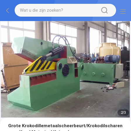
2
/
3
Grote Krokodillemetaalscheerbeurt/Krokodilscharen