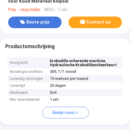
voor Koud Materieel Knipsel
Prijs：negotiable
MOQ：1 set
Beste prijs
Contact nu
Productomschrijving
,
krokodille scherende machine
Hoog licht
Hydraulische Krokodillescheerbeurt
Betalingscondities
30% T/T vooraf
Levering vermogen
15 reeksen per maand
Levertijd
25 dagen
Merknaam
DLK
Min. bestelaantal
1 set
Bekijk meer