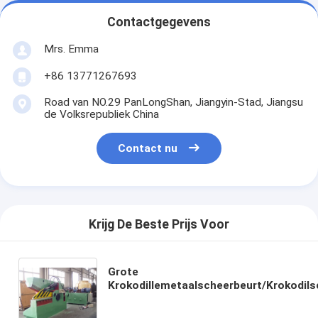
Contactgegevens
Mrs. Emma
+86 13771267693
Road van NO.29 PanLongShan, Jiangyin-Stad, Jiangsu
de Volksrepubliek China
Contact nu
Krijg De Beste Prijs Voor
Grote
Krokodillemetaalscheerbeurt/Krokodil
voor Koud Materieel Knipsel