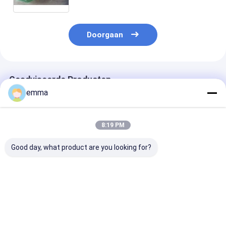
Doorgaan
Geadviseerde Producten
emma
8:19 PM
Good day, what product are you looking for?
De hydraulische
7.5kw de
Kleur Aangepa
Mechanische
hydraulische
Bladlengte 1
Machine van de het
Machine van de het
Krokodillemet
Metaalscheerbeurt
Metaalscheerbeurt
van het Zaag
van het
Beste prijs
Beste prijs
Beste pri
Krokodilleblad
Krokodilschroot
Krokodille