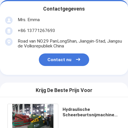
Contactgegevens
Mrs. Emma
+86 13771267693
Road van NO.29 PanLongShan, Jiangyin-Stad, Jiangsu
de Volksrepubliek China
Contact nu
Krijg De Beste Prijs Voor
Hydraulische
Scheerbeurtsnijmachine
voor Schroot Hand Veilige
Controle ISO9001