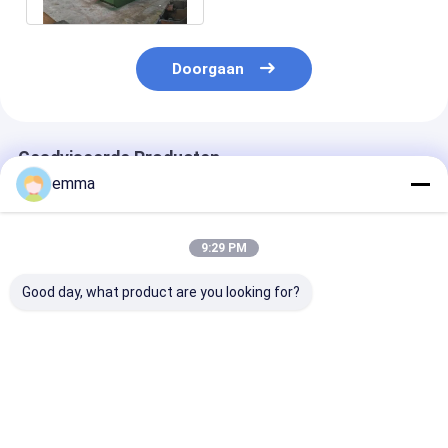
Doorgaan
Geadviseerde Producten
emma
9:29 PM
Good day, what product are you looking for?
De hydraulische
7.5kw de
Kleur Aangepa
Mechanische
hydraulische
Bladlengte 1
Machine van de het
Machine van de het
Krokodillemet
Metaalscheerbeurt
Metaalscheerbeurt
van het Zaag
van het
Beste prijs
Beste prijs
Beste pri
Krokodilleblad
Krokodilschroot
Krokodille