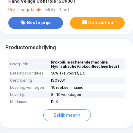
Hand Veilige Controle ISO9001
Prijs：negotiable
MOQ：1 set
Beste prijs
Contact nu
Productomschrijving
,
krokodille scherende machine
Hoog licht
Hydraulische Krokodillescheerbeurt
Betalingscondities
30% T/T vooraf, L C
Certificering
ISO9001
Levering vermogen
10 reeksen maand
Levertijd
8 - 10 werkdagen
Merknaam
DLK
Bekijk meer