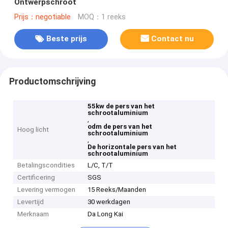
Ontwerpschroot
Prijs：negotiable
MOQ：1 reeks
Beste prijs
Contact nu
Productomschrijving
55kw de pers van het
schrootaluminium
,
odm de pers van het
Hoog licht
schrootaluminium
,
De horizontale pers van het
schrootaluminium
Betalingscondities
L/C, T/T
Certificering
SGS
Levering vermogen
15 Reeks/Maanden
Levertijd
30 werkdagen
Merknaam
Da Long Kai