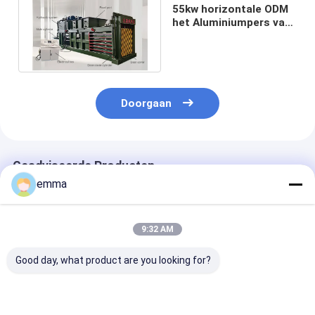
55kw horizontale ODM
het Aluminiumpers van
het Ontwerpschroot
Doorgaan
Geadviseerde Producten
emma
9:32 AM
Good day, what product are you looking for?
Continu
Halfautomatische
Industriële
automatische
horizontale
automatische