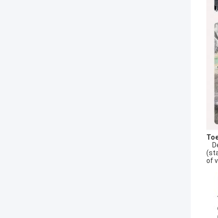
Toe
De 
(st
of 