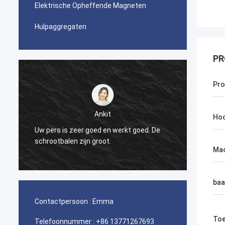
Elektrische Opheffende Magneten
Hulpaggregaten
PR
Pr
Ankit
Hoo
Uw pers is zeer goed en werkt goed. De
De per
schrootbalen zijn groot.
Ma
baa
Contactpersoon :
Emma
Toe
Telefoonnummer :
+86 13771267693