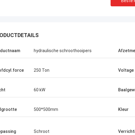
Beste P
ODUCTDETAILS
oductnaam
hydraulische schroothooipers
Afzetm
fdcyl.force
250 Ton
Voltage
Manu
smachine werkt zeer goed.
cht
60 kW
Baalgew
lgrootte
500*500mm
Kleur
passing
Schroot
Verrich