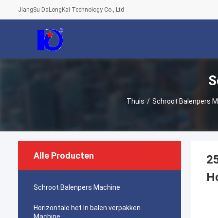
JiangSu DaLongKai Technology Co., Ltd
S
Thuis
/
Schroot Balenpers 
Alle Producten
25
H
Schroot Balenpers Machine
Horizontale het In balen verpakken
Machine