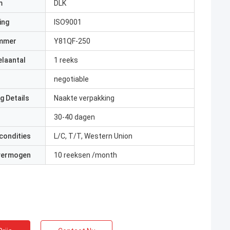
m
DLK
ing
ISO9001
mmer
Y81QF-250
elaantal
1 reeks
negotiable
g Details
Naakte verpakking
30-40 dagen
condities
L/C, T/T, Western Union
 vermogen
10 reeksen /month