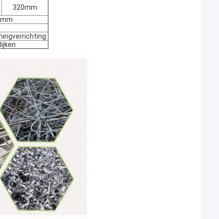
320mm
0 mm
ingverrichting
ijken