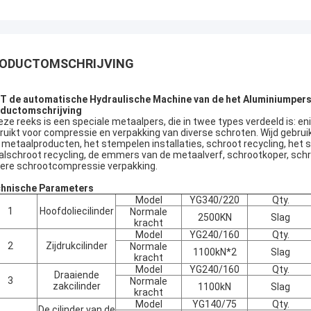
ODUCTOMSCHRIJVING
T de automatische Hydraulische Machine van de het Aluminiumper
ductomschrijving
e reeks is een speciale metaalpers, die in twee types verdeeld is: enig
ruikt voor compressie en verpakking van diverse schroten. Wijd gebruikt
 metaalproducten, het stempelen installaties, schroot recycling, het s
alschroot recycling, de emmers van de metaalverf, schrootkoper, schro
ere schrootcompressie verpakking.
hnische Parameters
Model
YG340/220
Qty.
1
Hoofdoliecilinder
Normale
2500KN
Slag
kracht
Model
YG240/160
Qty.
2
Zijdrukcilinder
Normale
1100kN*2
Slag
kracht
Model
YG240/160
Qty.
Draaiende
3
Normale
zakcilinder
1100kN
Slag
kracht
Model
YG140/75
Qty.
De cilinder van de