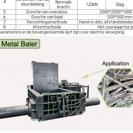
4
Normale
deurdekking
120kN
Slag
kracht
5
Grootte van voerdoos
2500*2000*100
6
Grootte van baal
500*500 mm
7
Verrichtingsmethode
Hand-in-één, afstandsbedien
8
Afzetmethode
Het voorwaartse bl
parameters in de bovengenoemde lijst zijn voor slechts verwijzing.