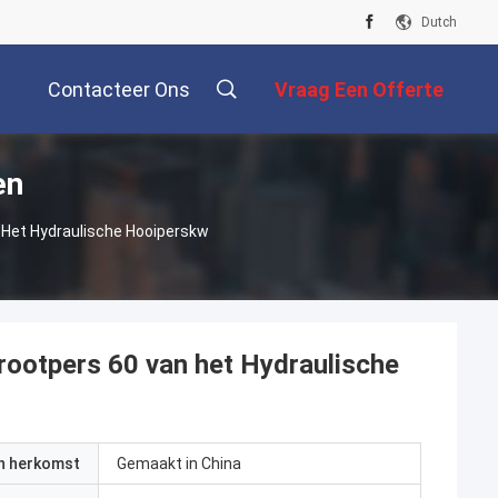
Dutch
Contacteer Ons
Vraag Een Offerte
en
Aan
Het Hydraulische Hooiperskw
ootpers 60 van het Hydraulische
an herkomst
Gemaakt in China