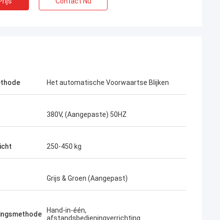
rijs
Contact Nu
ethode
Het automatische Voorwaartse Blijken
380V, (Aangepaste) 50HZ
icht
250-450 kg
Grijs & Groen (Aangepast)
Hand-in-één,
tingsmethode
afstandsbedieningverrichting