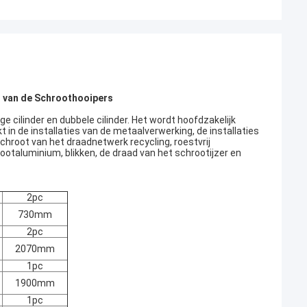
s van de Schroothooipers
e cilinder en dubbele cilinder. Het wordt hoofdzakelijk
 in de installaties van de metaalverwerking, de installaties
chroot van het draadnetwerk recycling, roestvrij
otaluminium, blikken, de draad van het schrootijzer en
2pc
730mm
2pc
2070mm
1pc
1900mm
1pc