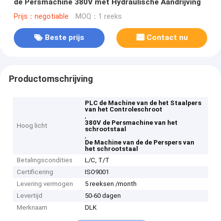
de Persmachine 380V met Hydraulische Aandrijving
Prijs：negotiable
MOQ：1 reeks
Beste prijs
Contact nu
Productomschrijving
PLC de Machine van de het Staalpers
van het Controleschroot
,
380V de Persmachine van het
Hoog licht
schrootstaal
,
De Machine van de de Perspers van
het schrootstaal
Betalingscondities
L/C, T/T
Certificering
ISO9001
Levering vermogen
5 reeksen /month
Levertijd
50-60 dagen
Merknaam
DLK