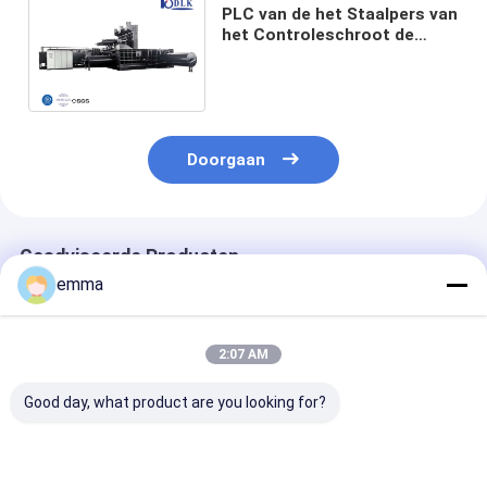
PLC van de het Staalpers van
het Controleschroot de
Persmachine 380V met
Hydraulische Aandrijving
Doorgaan
Geadviseerde Producten
emma
2:07 AM
Good day, what product are you looking for?
Hydraulische
small cover area
Recycling Solu
schrootpersmachine
easy operation easy
Schrootmateri