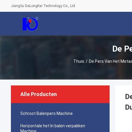
JiangSu DaLongKai Technology Co., Ltd
De P
Thuis
/
De Pers Van Het Metaa
Alle Producten
De
Du
Schroot Balenpers Machine
Horizontale het In balen verpakken
Machine