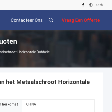
Dutch
Contacteer Ons
Vraag Een Offerte
ucten
Aan
aalschroot Horizontale Dubbele
an het Metaalschroot Horizontale
an herkomst
CHINA