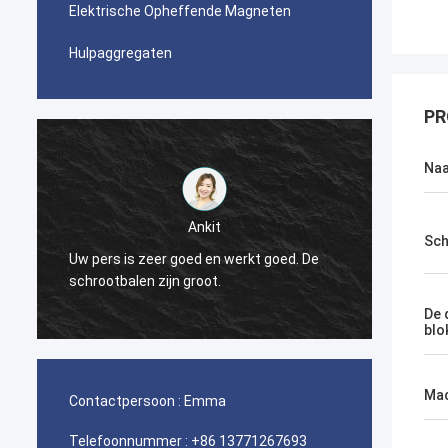
Elektrische Opheffende Magneten
Hulpaggregaten
PR
Na
Ankit
Sch
Uw pers is zeer goed en werkt goed. De
De persmachin
schrootbalen zijn groot.
De 
blo
Mac
Contactpersoon :
Emma
Telefoonnummer :
+86 13771267693