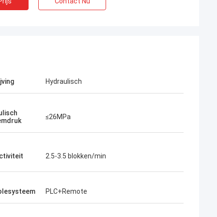
rijs
Contact Nu
jving
Hydraulisch
ulisch
≤26MPa
emdruk
tiviteit
2.5-3.5 blokken/min
olesysteem
PLC+Remote