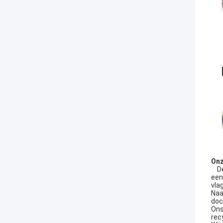
Onz
De 
een
vla
Naa
doc
Ons
rec