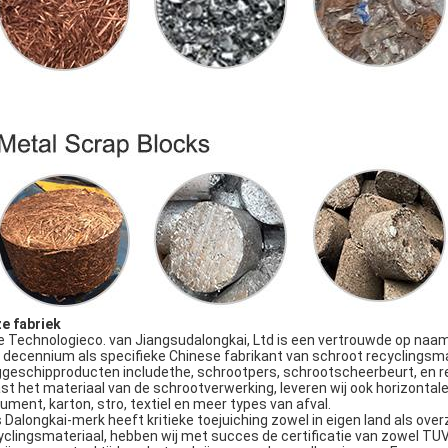
e fabriek
Technologieco. van Jiangsudalongkai, Ltd is een vertrouwde op naam i
 decennium als specifieke Chinese fabrikant van schroot recyclingsm
ggeschipproducten includethe, schrootpers, schrootscheerbeurt, en 
st het materiaal van de schrootverwerking, leveren wij ook horizontale
ument, karton, stro, textiel en meer types van afval.
 Dalongkai-merk heeft kritieke toejuiching zowel in eigen land als ove
yclingsmateriaal, hebben wij met succes de certificatie van zowel T