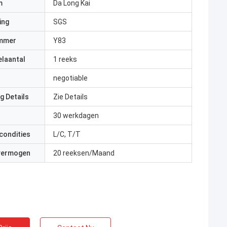
m
Da Long Kai
ing
SGS
mmer
Y83
elaantal
1 reeks
negotiable
g Details
Zie Details
30 werkdagen
condities
L/C, T/T
 vermogen
20 reeksen/Maand