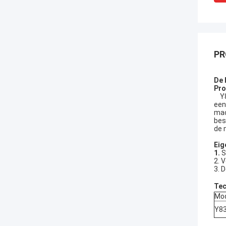
PR
De 
Pro
Y83
een
mac
bes
de 
Eig
1.
S
2. 
3. 
Tec
Mo
Y8