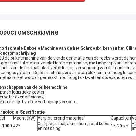
ODUCTOMSCHRIJVING
horizontale Dubbele Machine van de het Schrootbriket van het Cili
ductomschrijving
 de briketmachine van de vierde generatie van de reeks wordt de hori
 groot aantal metaal verpletterde materialen, met inbegrip van schrootg
hine van de metaalbriket verbetert de verschijning van de machine, 
turingssysteem. Deze machine perst metaalblokken met hoogte same
metaalbriket worden gemaakt met hoogte - kwaliteitstoebehoren voor
enschappen van de briketmachine
paren logistieke kosten;
Verbeter ovenefficiency;
De opbrengst van de verhogingsverkoop.
hnologie-Specificatie
del
Macht (kW)
Verpletterend materiaal
Capaciteit
V
Gietijzer, staal, aluminium, rood koper
Ha
3-1000
427
15-20t/h
en messing
af