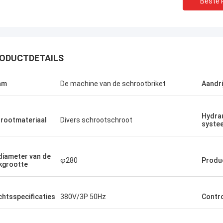
Beste P
ODUCTDETAILS
am
De machine van de schrootbriket
Aandri
Hydra
Manu
rootmateriaal
Divers schrootschroot
syste
e werkt zeer goed.
diameter van de
φ280
Produc
kgrootte
htsspecificaties
380V/3P 50Hz
Contr