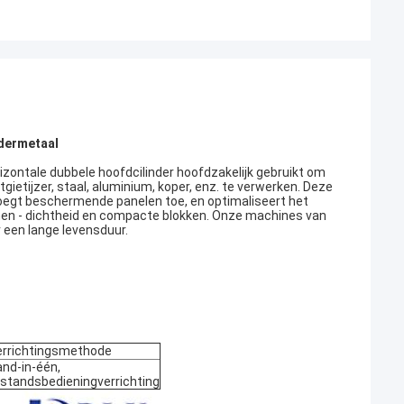
ndermetaal
zontale dubbele hoofdcilinder hoofdzakelijk gebruikt om
ietijzer, staal, aluminium, koper, enz. te verwerken. Deze
voegt beschermende panelen toe, en optimaliseert het
n - dichtheid en compacte blokken. Onze machines van
 een lange levensduur.
errichtingsmethode
nd-in-één,
standsbedieningverrichting