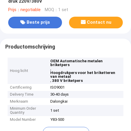
druk 220V/380V
Prijs：negotiable
MOQ：1 set
Beste prijs
Contact nu
Productomschrijving
OEM Automatische metalen
briketpers
,
Hoog licht
Hoogdrukpers voor het briketteren
van metaal
,
380 V briketpers
Certificering
ISO9001
Delivery Time
30-40 days
Merknaam
Dalongkai
Minimum Order
1 set
Quantity
Model Number
Y83-500