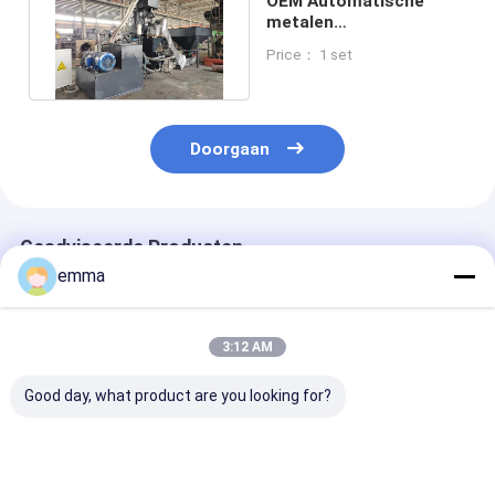
OEM Automatische
metalen
briketpersmachine hoge
Price： 1 set
druk 220V/380V
Doorgaan
Geadviseerde Producten
emma
3:12 AM
Good day, what product are you looking for?
De dubbele
Het Briketterenpers
Hydraulische 
Cilinderoem ODM
van het trillings Vrije
Machine Verti