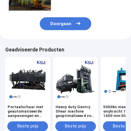
Snelheids970rmp Aangepast
Voltage
Doorgaan
Geadviseerde Producten
Portaalschaar met
Heavy duty Gantry
5000kn maxim
geautomatiseerde
Shear machine
snijkracht 140
aanpassingen en
geoptimaliseerd voor
1600 mm bladl
veiligheidsmechanismen
nauwkeurig snijden
WS-500 horizo
met 42CrMo-bladen
van metalen vormen
schrootschaa
Beste prijs
Beste prijs
Beste pri
voor verbeterde
ronde vierkant