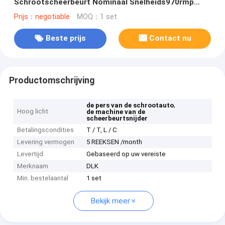
Schrootscheerbeurt Nominaal Snelheids970rmp
Aangepast Voltage
Prijs：negotiable
MOQ：1 set
Beste prijs
Contact nu
Productomschrijving
,
de pers van de schrootauto
Hoog licht
de machine van de
scheerbeurtsnijder
Betalingscondities
T / T, L / C
Levering vermogen
5 REEKSEN /month
Levertijd
Gebaseerd op uw vereiste
Merknaam
DLK
Min. bestelaantal
1 set
Bekijk meer