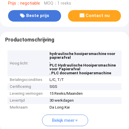
Prijs：negotiable
MOQ：1 reeks
Beste prijs
Contact nu
Productomschrijving
hydraulische hooipersmachine voor
papierafval
,
Hoog licht
PLC Hydraulische Hooipersmachine
voor Papierafval
,
PLC document hooipersmachine
Betalingscondities
L/C, T/T
Certificering
SGS
Levering vermogen
15 Reeks/Maanden
Levertijd
30 werkdagen
Merknaam
Da Long Kai
Bekijk meer