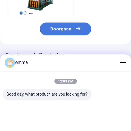
voor Papierafval
Doorgaan
Geadviseerde Producten
emma
12:03 PM
Good day, what product are you looking for?
Kartonverpakking
110s
20kW motor
2000*900MM Hopper
Cyclusveiligheid
horizontale
Grootte Horizontale
Ultieme combinatie
afvalbaler 50 
balmachine 5 Draden
horizontale
compressie kr
Rijmdraad
compactor machine
voor en duurz