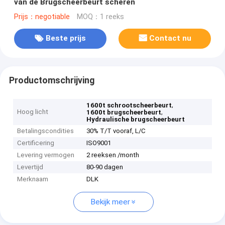
van de Brugscheerbeurt scheren
Prijs：negotiable
MOQ：1 reeks
Beste prijs
Contact nu
Productomschrijving
,
1600t schrootscheerbeurt
Hoog licht
,
1600t brugscheerbeurt
Hydraulische brugscheerbeurt
Betalingscondities
30% T/T vooraf, L/C
Certificering
ISO9001
Levering vermogen
2 reeksen /month
Levertijd
80-90 dagen
Merknaam
DLK
Bekijk meer