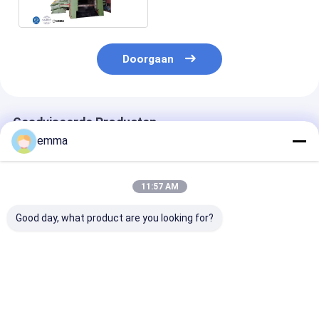
scheren
Doorgaan
Geadviseerde Producten
emma
11:57 AM
Good day, what product are you looking for?
Portaalschaar met
Heavy duty Gantry
5000kn maxim
geautomatiseerde
Shear machine
snijkracht 140
aanpassingen en
geoptimaliseerd voor
1600 mm bladl
veiligheidsmechanismen
nauwkeurig snijden
WS-500 horizo
met 42CrMo-bladen
van metalen vormen
schrootschaa
Beste prijs
Beste prijs
Beste pri
voor verbeterde
ronde vierkant