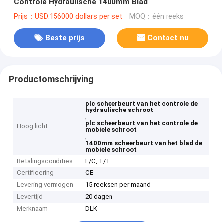
Controle Hydraulische 1400mm Blad
Prijs：USD:156000 dollars per set
MOQ：één reeks
Beste prijs
Contact nu
Productomschrijving
plc scheerbeurt van het controle de
hydraulische schroot
,
plc scheerbeurt van het controle de
Hoog licht
mobiele schroot
,
1400mm scheerbeurt van het blad de
mobiele schroot
Betalingscondities
L/C, T/T
Certificering
CE
Levering vermogen
15 reeksen per maand
Levertijd
20 dagen
Merknaam
DLK