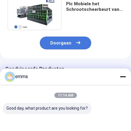
Plc Mobiele het
Schrootscheerbeurt van
het Controle Hydraulische
1400mm Blad
Doorgaan
Geadviseerde Producten
emma
11:14 AM
Good day, what product are you looking for?
WS 500M mobiele
WS-500M mobiele
WS-630E VFD
diesel-elektrische
schrootmetalen
Energiebespar