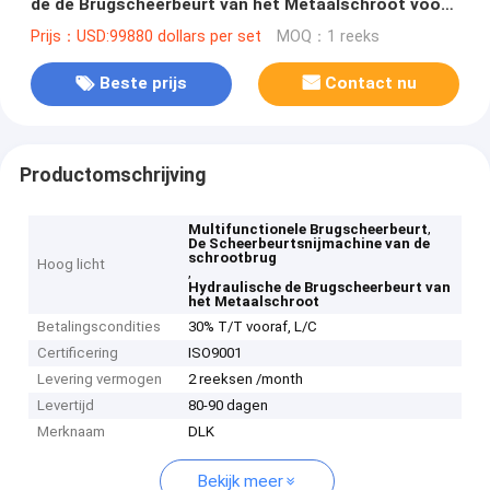
de de Brugscheerbeurt van het Metaalschroot voor
Metaal Recyclingsinstallatie
Prijs：USD:99880 dollars per set
MOQ：1 reeks
Beste prijs
Contact nu
Productomschrijving
,
Multifunctionele Brugscheerbeurt
De Scheerbeurtsnijmachine van de
schrootbrug
Hoog licht
,
Hydraulische de Brugscheerbeurt van
het Metaalschroot
Betalingscondities
30% T/T vooraf, L/C
Certificering
ISO9001
Levering vermogen
2 reeksen /month
Levertijd
80-90 dagen
Merknaam
DLK
Bekijk meer