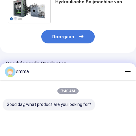
Hydraulische Snijmachine van
de de Brugscheerbeurt van het
Metaalschroot voor Metaal
Recyclingsinstallatie
Doorgaan
Geadviseerde Producten
emma
7:40 AM
Good day, what product are you looking for?
Portaalschaar met
Heavy duty Gantry
5000kn maxim
geautomatiseerde
Shear machine
snijkracht 140
aanpassingen en
geoptimaliseerd voor
1600 mm bladl